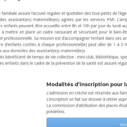
 familiale assure l’accueil régulier et quotidien des tout-petits de l’â
 des assistant(es) maternelle(es) agrées par les services PMI. L’a
s enfants peuvent être accueillis entre 8h et 10h par jour du lundi a
 à mettre en place un cadre rassurant et sécurisant pour le bien-êtr
 et professionnelle. Sa mission est d’accompagner l’enfant dans ses ac
e d’enfants confiés à chaque professionnel(le) peut aller de 1 à 3
es aux domiciles des assistant(e)s maternel(le)s.
ts bénéficient de temps de vie collective : mini-club, bibliothèque, sp
des enfants dans le cadre de la prévention de la santé est assuré rég
Modalités d’inscription
pour l
L’admission en crèche est réservée aux fami
L’inscription se fait sur dossier à retirer a
La commission d’attribution des places étudi
prédéfinis.
Reti