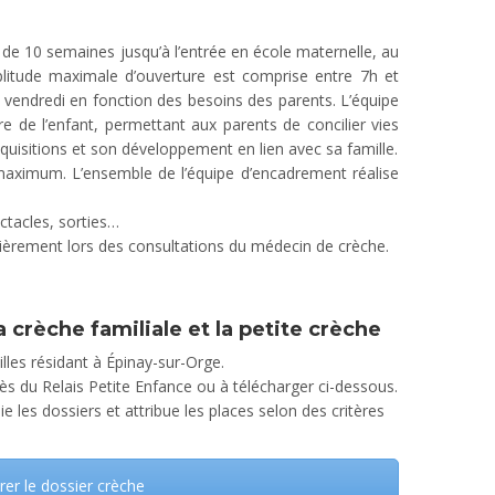
ge de 10 semaines jusqu’à l’entrée en école maternelle, au
mplitude maximale d’ouverture est comprise entre 7h et
u vendredi en fonction des besoins des parents. L’équipe
e de l’enfant, permettant aux parents de concilier vies
quisitions et son développement en lien avec sa famille.
 maximum. L’ensemble de l’équipe d’encadrement réalise
ectacles, sorties…
ulièrement lors des consultations du médecin de crèche.
a crèche familiale et la petite crèche
lles résidant à Épinay-sur-Orge.
uprès du Relais Petite Enfance ou à télécharger ci-dessous.
e les dossiers et attribue les places selon des critères
rer le dossier crèche