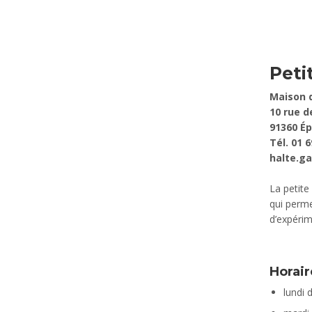
Peti
Maison d
10 rue d
91360 É
Tél. 01 6
halte.g
La petite
qui perme
d’expérim
Horair
lundi 