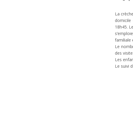
La crèche
domicile
18h45. Le
s’emploie
familiale
Le nombr
des visit
Les enfan
Le suivi 