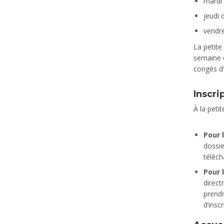
mardi
jeudi 
vendr
La petite
semaine d
congés d’é
Inscrip
À la petit
Pour l
dossie
téléch
Pour 
direct
prendr
d’inscr