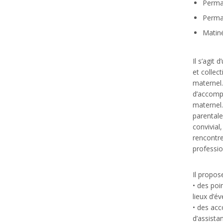
Perman
Perma
Matiné
Il s’agit 
et collect
maternel.
d’accomp
maternel.
parentale
convivial
rencontre
professio
Il propo
• des poi
lieux d’év
• des ac
d’assista