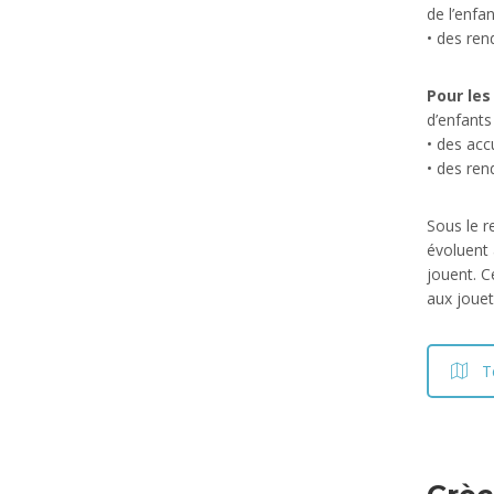
de l’enfa
• des ren
Pour les
d’enfants
• des accu
• des ren
Sous le r
évoluent 
jouent. C
aux jouet
T