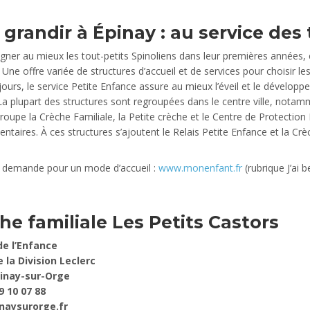
 grandir à Épinay : au service des 
er au mieux les tout-petits Spinoliens dans leur premières années, c’
? Une offre variée de structures d’accueil et de services pour choisir le
jours, le service Petite Enfance assure au mieux l’éveil et le dévelo
La plupart des structures sont regroupées dans le centre ville, notam
groupe la Crèche Familiale, la Petite crèche et le Centre de Protection M
taires. À ces structures s’ajoutent le Relais Petite Enfance et la Cr
e demande pour un mode d’accueil :
www.monenfant.fr
(rubrique J’ai b
he familiale Les Petits Castors
e l’Enfance
e la Division Leclerc
inay-sur-Orge
9 10 07 88
naysurorge.fr