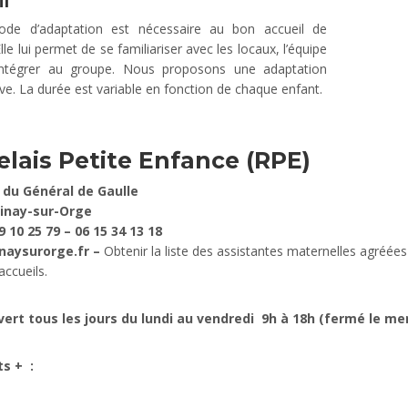
l
ode d’adaptation est nécessaire au bon accueil de
Elle lui permet de se familiariser avec les locaux, l’équipe
intégrer au groupe. Nous proposons une adaptation
ve. La durée est variable en fonction de chaque enfant.
elais Petite Enfance (RPE)
 du Général de Gaulle
pinay-sur-Orge
9 10 25 79 – 06 15 34 13 18
naysurorge.fr –
Obtenir la liste des assistantes maternelles agréée
ccueils.
vert tous les jours d
u lundi au vendredi 9h à 18h (fermé le mer
ts + :