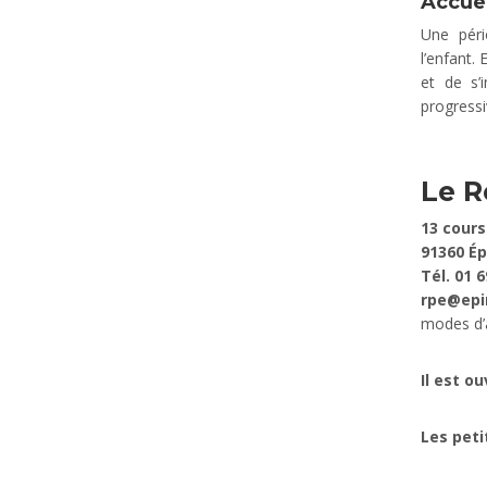
Accuei
Une péri
l’enfant. 
et de s’
progressi
Le R
13 cours
91360 É
Tél. 01 6
rpe@epi
modes d’a
Il est ou
Les peti