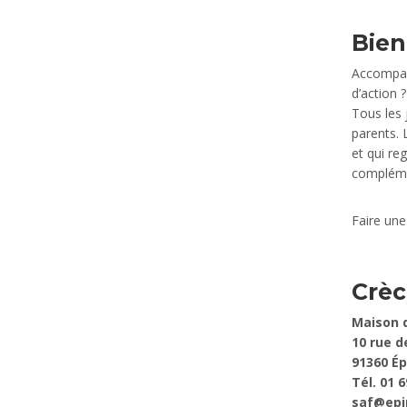
Bien
Accompagn
d’action 
Tous les 
parents. 
et qui re
complémen
Faire un
Crèc
Maison d
10 rue d
91360 É
p
Tél. 01 6
saf@epi