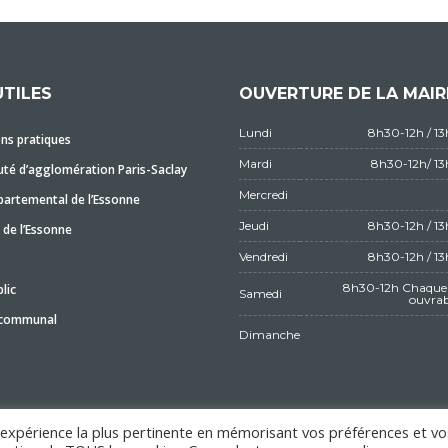
UTILES
OUVERTURE DE LA MAIR
Lundi
8h30-12h / 1
ns pratiques
Mardi
8h30-12h/ 1
é d’agglomération Paris-Saclay
Mercredi
partemental de l’Essonne
Jeudi
8h30-12h / 1
 de l’Essonne
Vendredi
8h30-12h / 1
8h30-12h Chaque 
lic
Samedi
ouvrab
 communal
Dimanche
l'expérience la plus pertinente en mémorisant vos préférences et vo