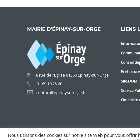
MAIRIE D’ÉPINAY-SUR-ORGE
LIENS 
Informatio
Communaut
Conseil dé
Préfecture
8 rue de l’Église 91360 Épinay-sur-Orge
SIREDOM
01 69 10 25 60
Service Pub
contact@epinaysurorge.fr
Cimetière
Nous utilisons des cookies sur notre site Web pour vous offrir 