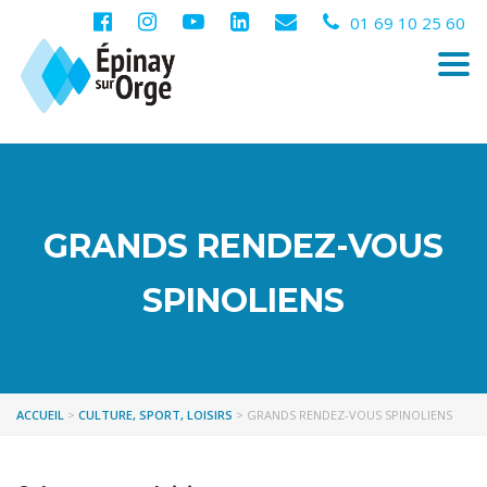
01 69 10 25 60
Togg
navi
GRANDS RENDEZ-VOUS
SPINOLIENS
ACCUEIL
>
CULTURE, SPORT, LOISIRS
>
GRANDS RENDEZ-VOUS SPINOLIENS