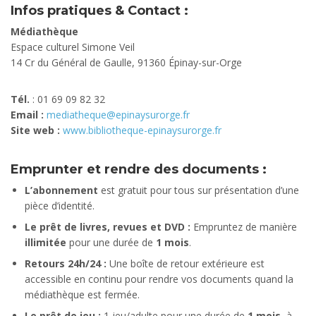
Infos pratiques & Contact :
Médiathèque
Espace culturel Simone Veil
14 Cr du Général de Gaulle, 91360 Épinay-sur-Orge
Tél.
: 01 69 09 82 32
Email :
mediatheque@epinaysurorge.fr
Site web :
www.bibliotheque-epinaysurorge.fr
Emprunter et rendre des documents :
L’abonnement
est gratuit pour tous sur présentation d’une
pièce d’identité.
Le prêt de livres, revues et DVD :
Empruntez de manière
illimitée
pour une durée de
1 mois
.
Retours 24h/24 :
Une boîte de retour extérieure est
accessible en continu pour rendre vos documents quand la
médiathèque est fermée.
Le prêt de jeu :
1 jeu/adulte pour une durée de
1 mois
, à