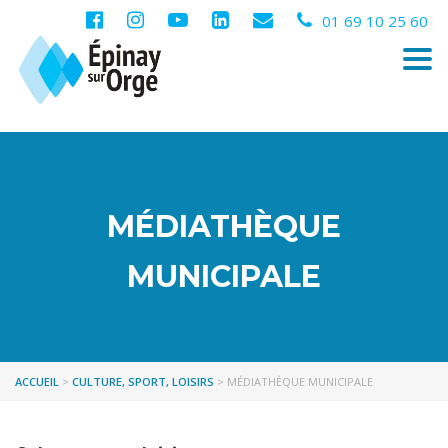
01 69 10 25 60
Togg
navi
MÉDIATHÈQUE
MUNICIPALE
ACCUEIL
>
CULTURE, SPORT, LOISIRS
>
MÉDIATHÈQUE MUNICIPALE