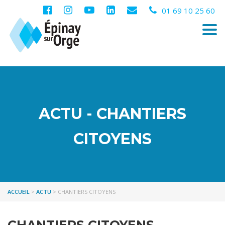
01 69 10 25 60
Togg
navi
ACTU - CHANTIERS
CITOYENS
ACCUEIL
>
ACTU
>
CHANTIERS CITOYENS