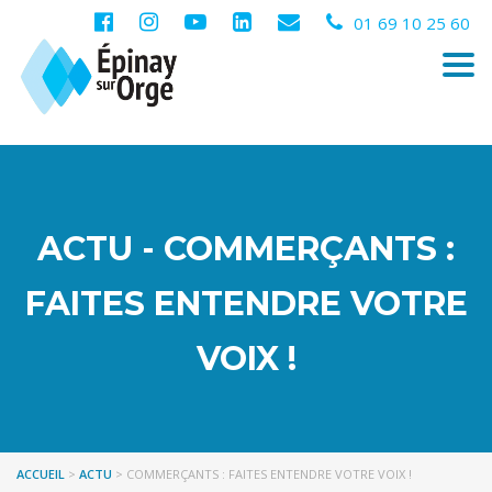
01 69 10 25 60
Togg
navi
ACTU - COMMERÇANTS :
FAITES ENTENDRE VOTRE
VOIX !
ACCUEIL
>
ACTU
>
COMMERÇANTS : FAITES ENTENDRE VOTRE VOIX !