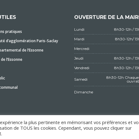
UTILES
OUVERTURE DE LA MAIR
Lundi
8h30-12h / 1
ns pratiques
Mardi
8h30-12h/ 1
é d’agglomération Paris-Saclay
Mercredi
partemental de l’Essonne
Jeudi
8h30-12h / 1
 de l’Essonne
Vendredi
8h30-12h / 1
8h30-12h Chaque 
lic
Samedi
ouvrab
 communal
Dimanche
l'expérience la plus pertinente en mémorisant vos préférences et vo
ilisation de TOUS les cookies. Cependant, vous pouvez cliquer sur
MENTIONS LÉGALES
.