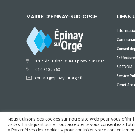
MAIRIE D’ÉPINAY-SUR-ORGE
LIENS 
Informatio
Communaut
Conseil dé
Préfecture
8 rue de l’Église 91360 Épinay-sur-Orge
SIREDOM
01 69 10 25 60
Service Pub
contact@epinaysurorge.fr
Cimetière
Nous utilisons des cookies sur notre site Web pour vous offrir 
visites. En cliquant sur « Tout accepter » vous consentez à l'ut
Copyright © 2018 Mairie d'Épinay-sur-Orge
« Paramètres des cookies » pour contrôler votre consentement