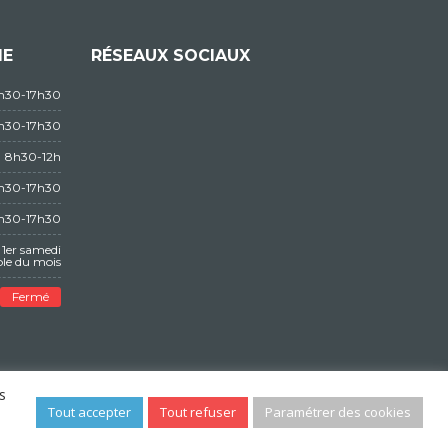
IE
RÉSEAUX SOCIAUX
3h30-17h30
3h30-17h30
8h30-12h
3h30-17h30
3h30-17h30
1er samedi
le du mois
Fermé
s
Tout accepter
Tout refuser
Paramétrer des cookies
POLITIQUES DE CONFIDENTIALITÉS
CONTACT