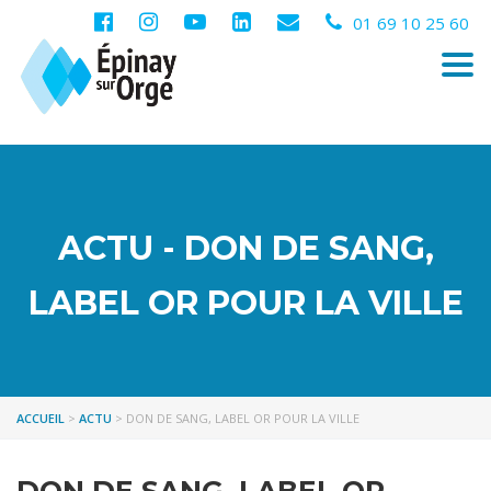
01 69 10 25 60
Togg
navi
ACTU - DON DE SANG,
LABEL OR POUR LA VILLE
ACCUEIL
>
ACTU
>
DON DE SANG, LABEL OR POUR LA VILLE