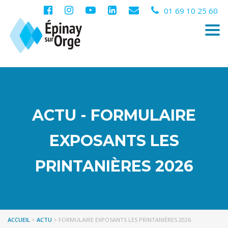
01 69 10 25 60
Togg
navi
ACTU - FORMULAIRE
EXPOSANTS LES
PRINTANIÈRES 2026
ACCUEIL
>
ACTU
>
FORMULAIRE EXPOSANTS LES PRINTANIÈRES 2026