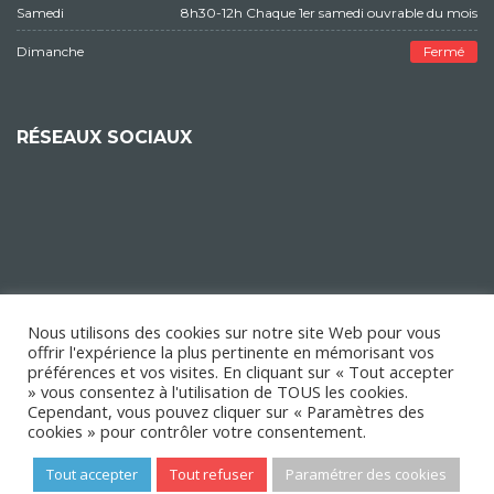
Samedi
8h30-12h Chaque 1er samedi ouvrable du mois
Dimanche
Fermé
RÉSEAUX SOCIAUX
Nous utilisons des cookies sur notre site Web pour vous
offrir l'expérience la plus pertinente en mémorisant vos
préférences et vos visites. En cliquant sur « Tout accepter
» vous consentez à l'utilisation de TOUS les cookies.
Cependant, vous pouvez cliquer sur « Paramètres des
cookies » pour contrôler votre consentement.
Tout accepter
Tout refuser
Paramétrer des cookies
Copyright © 2018 Mairie d'Épinay-sur-Orge