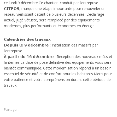
ce lundi 9 décembre.Ce chantier, conduit par l’entreprise
𝗖𝗜𝗧𝗘𝗢𝗦, marque une étape importante pour renouveler un
réseau vieillissant datant de plusieurs décennies. L’éclairage
actuel, jugé vétuste, sera remplacé par des équipements
modernes, plus performants et économes en énergie.
𝗖𝗮𝗹𝗲𝗻𝗱𝗿𝗶𝗲𝗿 𝗱𝗲𝘀 𝘁𝗿𝗮𝘃𝗮𝘂𝘅 :
𝗗𝗲𝗽𝘂𝗶𝘀 𝗹𝗲 𝟵 𝗱𝗲́𝗰𝗲𝗺𝗯𝗿𝗲 : Installation des massifs par
l’entreprise.
À
𝗽𝗮𝗿𝘁𝗶𝗿 𝗱𝘂 𝟭𝟲 𝗱𝗲́𝗰𝗲𝗺𝗯𝗿𝗲 : Réception des nouveaux mâts et
lanternes.La date de pose définitive des équipements vous sera
bientôt communiquée. Cette modernisation répond à un besoin
essentiel de sécurité et de confort pour les habitants.Merci pour
votre patience et votre compréhension durant cette période de
travaux.
Partager :