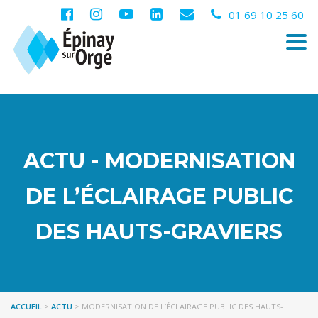
01 69 10 25 60
Togg
navi
ACTU - MODERNISATION
DE L’ÉCLAIRAGE PUBLIC
DES HAUTS-GRAVIERS
ACCUEIL
>
ACTU
>
MODERNISATION DE L’ÉCLAIRAGE PUBLIC DES HAUTS-