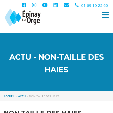
01 69 10 25 60
Togg
navi
ACTU - NON-TAILLE DES
HAIES
ACCUEIL
>
ACTU
>
NON-TAILLE DES HAIES