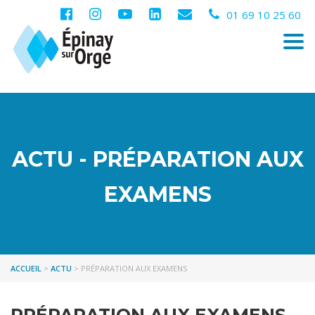
01 69 10 25 60
Togg
navi
ACTU - PRÉPARATION AUX
EXAMENS
ACCUEIL
>
ACTU
>
PRÉPARATION AUX EXAMENS