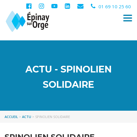
01 69 10 25 60
Togg
navi
ACTU - SPINOLIEN
SOLIDAIRE
ACCUEIL
>
ACTU
>
SPINOLIEN SOLIDAIRE