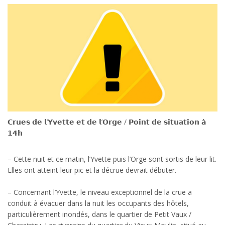
𝗖𝗿𝘂𝗲𝘀 𝗱𝗲 𝗹’𝗬𝘃𝗲𝘁𝘁𝗲 𝗲𝘁 𝗱𝗲 𝗹’𝗢𝗿𝗴𝗲 / 𝗣𝗼𝗶𝗻𝘁 𝗱𝗲 𝘀𝗶𝘁𝘂𝗮𝘁𝗶𝗼𝗻 𝗮̀
𝟭𝟰𝗵
– Cette nuit et ce matin, l’Yvette puis l’Orge sont sortis de leur lit.
Elles ont atteint leur pic et la décrue devrait débuter.
– Concernant l’Yvette, le niveau exceptionnel de la crue a
conduit à évacuer dans la nuit les occupants des hôtels,
particulièrement inondés, dans le quartier de Petit Vaux /