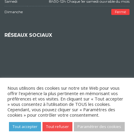
Samedi
8h30-12h Chaque 1er samedi ouvrable du mois
Dimanche
Fermé
RÉSEAUX SOCIAUX
Nous utilisons des cookies sur notre site Web pour vous
offrir l'expérience la plus pertinente en mémorisant vos
préférences et vos visites. En cliquant sur « Tout accepter
» vous consentez à l'utilisation de TOUS les cookies.
Cependant, vous pouvez cliquer sur « Paramètres des
cookies » pour contrôler votre consentement.
Tout accepter
Tout refuser
Paramétrer des cookies
Copyright © 2018 Mairie d'Épinay-sur-Orge