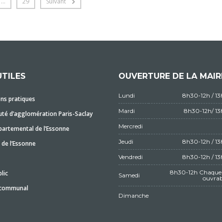
…
29
Suivant
UTILES
OUVERTURE DE LA MAIR
Lundi
8h30-12h / 1
ns pratiques
Mardi
8h30-12h/ 1
é d’agglomération Paris-Saclay
Mercredi
partemental de l’Essonne
Jeudi
8h30-12h / 1
 de l’Essonne
Vendredi
8h30-12h / 1
8h30-12h Chaque 
lic
Samedi
ouvrab
 communal
Dimanche