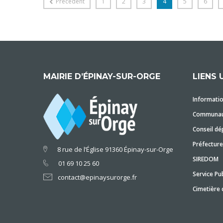
Précédent
1
2
3
4
5
6
MAIRIE D’ÉPINAY-SUR-ORGE
LIENS 
Informatio
Communaut
Conseil dé
Préfecture
8 rue de l’Église 91360 Épinay-sur-Orge
SIREDOM
01 69 10 25 60
Service Pub
contact@epinaysurorge.fr
Cimetière