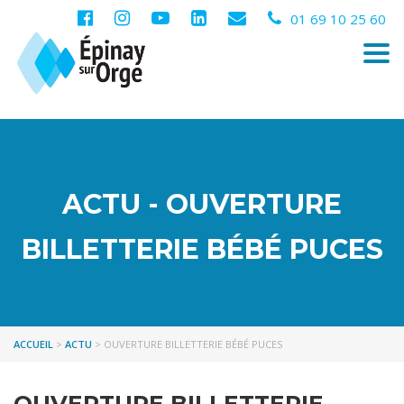
01 69 10 25 60
Togg
navi
ACTU - OUVERTURE
BILLETTERIE BÉBÉ PUCES
ACCUEIL
>
ACTU
>
OUVERTURE BILLETTERIE BÉBÉ PUCES