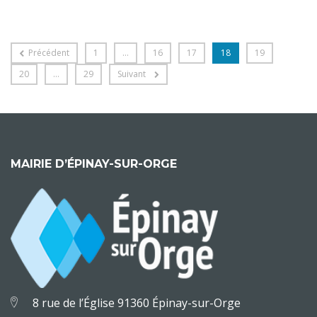
Précédent
1
…
16
17
18
19
20
…
29
Suivant
MAIRIE D’ÉPINAY-SUR-ORGE
8 rue de l’Église 91360 Épinay-sur-Orge