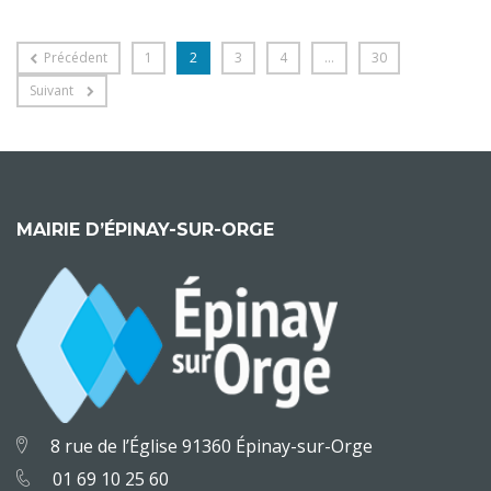
Précédent
1
2
3
4
…
30
Suivant
MAIRIE D’ÉPINAY-SUR-ORGE
8 rue de l’Église 91360 Épinay-sur-Orge
01 69 10 25 60