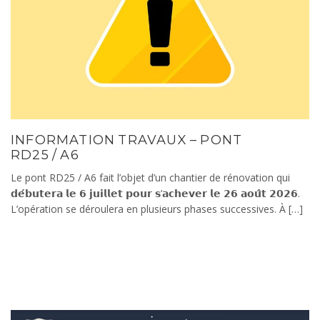
INFORMATION TRAVAUX – PONT
RD25 / A6
Le pont RD25 / A6 fait l’objet d’un chantier de rénovation qui
𝗱𝗲́𝗯𝘂𝘁𝗲𝗿𝗮 𝗹𝗲 𝟲 𝗷𝘂𝗶𝗹𝗹𝗲𝘁 𝗽𝗼𝘂𝗿 𝘀’𝗮𝗰𝗵𝗲𝘃𝗲𝗿 𝗹𝗲 𝟮𝟲 𝗮𝗼𝘂̂𝘁 𝟮𝟬𝟮𝟲.
L’opération se déroulera en plusieurs phases successives. À […]