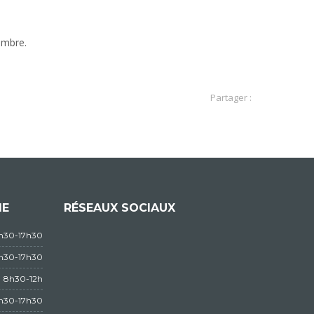
embre.
Partager :
IE
RÉSEAUX SOCIAUX
3h30-17h30
3h30-17h30
8h30-12h
3h30-17h30