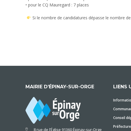
• pour le CQ Mauregard : 7 places
Si le nombre de candidatures dépasse le nombre de p
MAIRIE D’ÉPINAY-SUR-ORGE
LIENS 
Informatio
Communaut
Conseil dé
Préfecture
8 rue de l’Église 91360 Épinay-sur-Orge