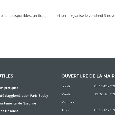
laces disponibles, un tirage au sort sera organisé le vendredi 3 nov
UTILES
OUVERTURE DE LA MAIR
Lundi
8h30-12h / 1
ns pratiques
Mardi
8h30-12h/ 1
é d’agglomération Paris-Saclay
Mercredi
partemental de l’Essonne
Jeudi
8h30-12h / 1
 de l’Essonne