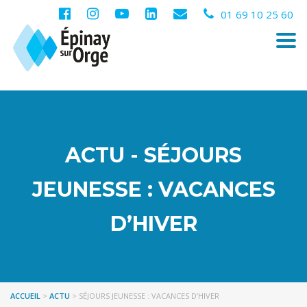
01 69 10 25 60
Togg
navi
ACTU - SÉJOURS
JEUNESSE : VACANCES
D’HIVER
ACCUEIL
>
ACTU
>
SÉJOURS JEUNESSE : VACANCES D’HIVER