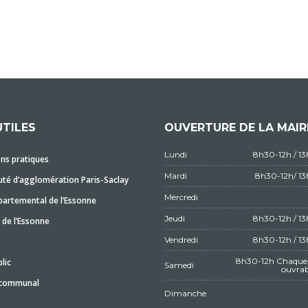
UTILES
OUVERTURE DE LA MAIR
Lundi
8h30-12h / 1
ns pratiques
Mardi
8h30-12h/ 1
é d’agglomération Paris-Saclay
Mercredi
partemental de l’Essonne
Jeudi
8h30-12h / 1
 de l’Essonne
Vendredi
8h30-12h / 1
8h30-12h Chaque 
lic
Samedi
ouvrab
 communal
Dimanche