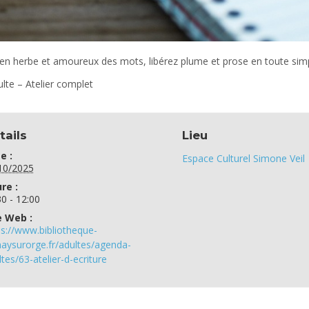
 en herbe et amoureux des mots, libérez plume et prose en toute simpl
ulte – Atelier complet
tails
Lieu
e :
Espace Culturel Simone Veil
10/2025
re :
30 - 12:00
e Web :
ps://www.bibliotheque-
naysurorge.fr/adultes/agenda-
tes/63-atelier-d-ecriture