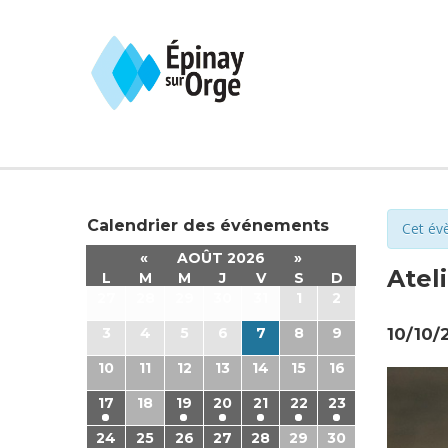
Calendrier des événements
Cet év
«
AOÛT 2026
»
Atel
L
M
M
J
V
S
D
27
28
29
30
31
1
2
3
4
5
6
7
8
9
10/10/
10
11
12
13
14
15
16
17
18
19
20
21
22
23
24
25
26
27
28
29
30