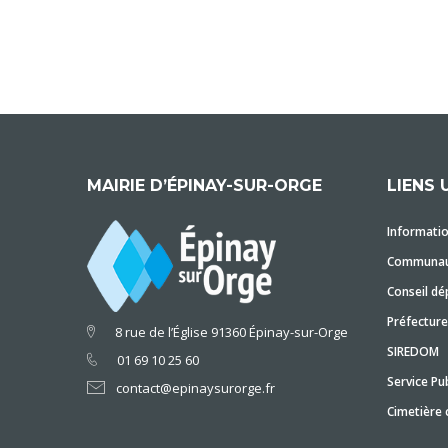
MAIRIE D’ÉPINAY-SUR-ORGE
LIENS 
Informatio
Communaut
Conseil dé
Préfecture
8 rue de l’Église 91360 Épinay-sur-Orge
SIREDOM
01 69 10 25 60
Service Pub
contact@epinaysurorge.fr
Cimetière