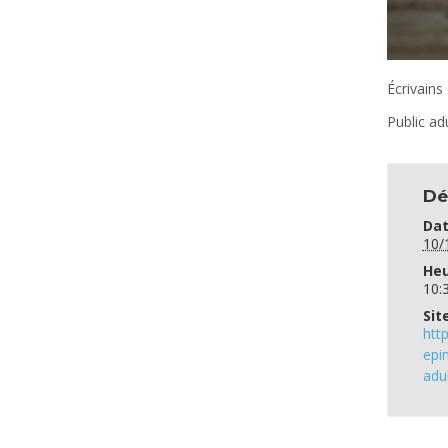
Écrivains
Public ad
Dé
Dat
10/
Heu
10:
Sit
htt
epi
adul