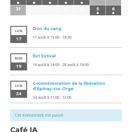
31
1
2
3
4
5
6
Don du sang
LUN
17 août à 15:00
-
19:30
17
Îlot Estival
MER
19 août à 14:00
-
28 août à 19:00
19
Commémoration de la libération
LUN
d’Épinay-sur-Orge
24
24 août à 11:00
-
12:00
Cet évènement est passé
Café IA