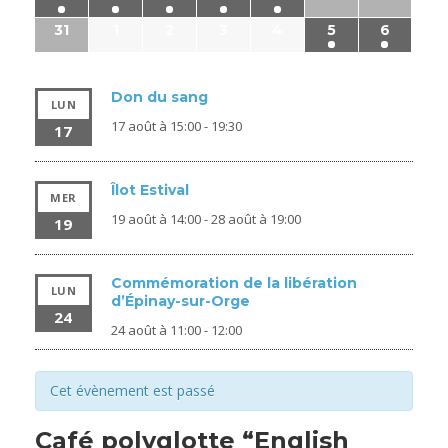
31
1
2
3
4
5
6
Don du sang
LUN
17 août à 15:00
-
19:30
17
Îlot Estival
MER
19 août à 14:00
-
28 août à 19:00
19
Commémoration de la libération
LUN
d’Épinay-sur-Orge
24
24 août à 11:00
-
12:00
Cet évènement est passé
Café polyglotte “English