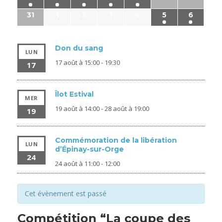
31
1
2
3
4
5
6
Don du sang
LUN
17 août à 15:00
-
19:30
17
Îlot Estival
MER
19 août à 14:00
-
28 août à 19:00
19
Commémoration de la libération
LUN
d’Épinay-sur-Orge
24
24 août à 11:00
-
12:00
Cet évènement est passé
Compétition “La coupe des