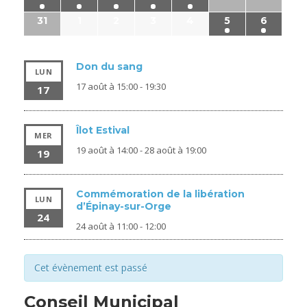
31
1
2
3
4
5
6
Don du sang
LUN
17 août à 15:00
-
19:30
17
Îlot Estival
MER
19 août à 14:00
-
28 août à 19:00
19
Commémoration de la libération
LUN
d’Épinay-sur-Orge
24
24 août à 11:00
-
12:00
Cet évènement est passé
Conseil Municipal