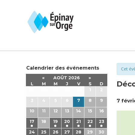
Calendrier des événements
Cet év
«
AOÛT 2026
»
Déco
L
M
M
J
V
S
D
27
28
29
30
31
1
2
3
4
5
6
7
8
9
7 févri
10
11
12
13
14
15
16
17
18
19
20
21
22
23
24
25
26
27
28
29
30