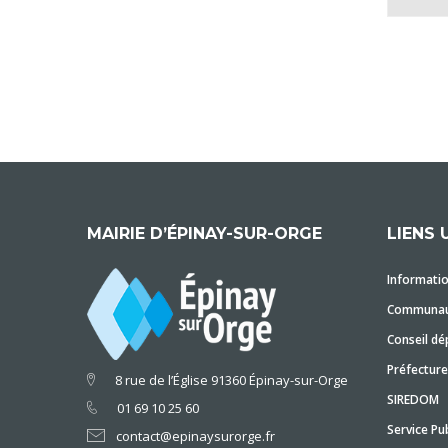
MAIRIE D’ÉPINAY-SUR-ORGE
LIENS 
Informatio
Communaut
Conseil dé
Préfecture
8 rue de l’Église 91360 Épinay-sur-Orge
SIREDOM
01 69 10 25 60
Service Pub
contact@epinaysurorge.fr