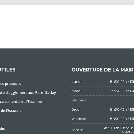
UTILES
OUVERTURE DE LA MAIR
Lundi
8h30-12h / 1
ns pratiques
Mardi
8h30-12h/ 1
é d’agglomération Paris-Saclay
Mercredi
partemental de l’Essonne
Jeudi
8h30-12h / 1
 de l’Essonne
Vendredi
8h30-12h / 1
8h30-12h Chaque 
lic
Samedi
ouvrab