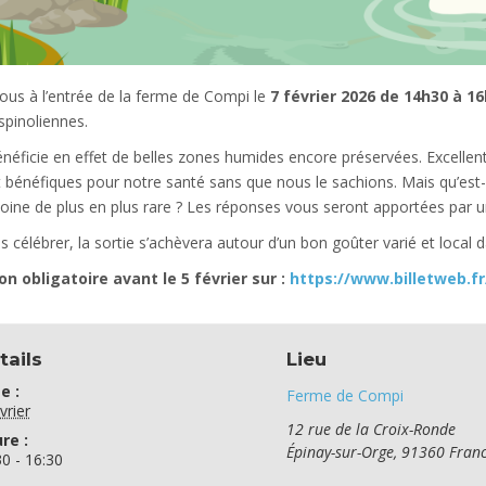
us à l’entrée de la ferme de Compi le
7 février 2026 de 14h30 à 1
pinoliennes.
bénéficie en effet de belles zones humides encore préservées. Excell
t bénéfiques pour notre santé sans que nous le sachions. Mais qu’es
oine de plus en plus rare ? Les réponses vous seront apportées par une
es célébrer, la sortie s’achèvera autour d’un bon goûter varié et loca
ion obligatoire avant le 5 février sur :
https://www.billetweb.f
tails
Lieu
e :
Ferme de Compi
vrier
12 rue de la Croix-Ronde
re :
Épinay-sur-Orge
,
91360
Fran
30 - 16:30