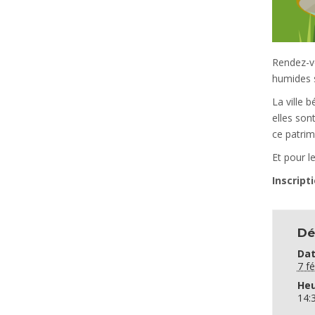
Rendez-vo
humides s
La ville 
elles son
ce patrim
Et pour l
Inscript
Dé
Dat
7 fé
Heu
14: