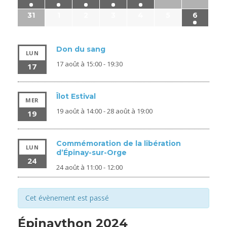
31
1
2
3
4
5
6
Don du sang
LUN
17 août à 15:00
-
19:30
17
Îlot Estival
MER
19 août à 14:00
-
28 août à 19:00
19
Commémoration de la libération
LUN
d’Épinay-sur-Orge
24
24 août à 11:00
-
12:00
Cet évènement est passé
Épinaython 2024