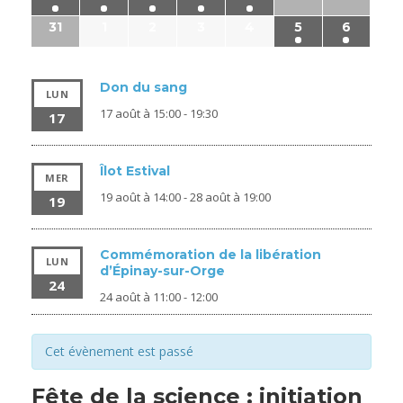
31
1
2
3
4
5
6
Don du sang
LUN
17 août à 15:00
-
19:30
17
Îlot Estival
MER
19 août à 14:00
-
28 août à 19:00
19
Commémoration de la libération
LUN
d’Épinay-sur-Orge
24
24 août à 11:00
-
12:00
Cet évènement est passé
Fête de la science : initiation