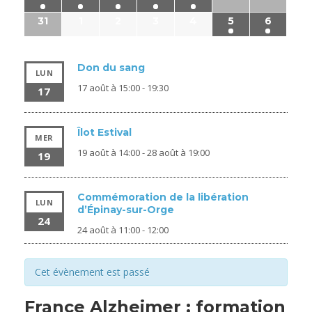
31
1
2
3
4
5
6
Don du sang
LUN
17 août à 15:00
-
19:30
17
Îlot Estival
MER
19 août à 14:00
-
28 août à 19:00
19
Commémoration de la libération
LUN
d’Épinay-sur-Orge
24
24 août à 11:00
-
12:00
Cet évènement est passé
France Alzheimer : formation