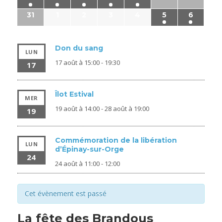
31
1
2
3
4
5
6
Don du sang
LUN
17 août à 15:00
-
19:30
17
Îlot Estival
MER
19 août à 14:00
-
28 août à 19:00
19
Commémoration de la libération
LUN
d’Épinay-sur-Orge
24
24 août à 11:00
-
12:00
Cet évènement est passé
La fête des Brandous