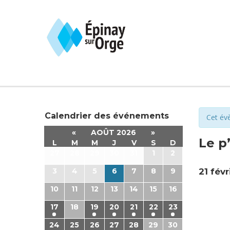
Calendrier des événements
Cet év
«
AOÛT 2026
»
Le p’
L
M
M
J
V
S
D
27
28
29
30
31
1
2
3
4
5
6
7
8
9
21 févr
10
11
12
13
14
15
16
17
18
19
20
21
22
23
24
25
26
27
28
29
30