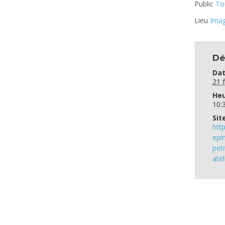
Public
To
Lieu
Imag
Dé
Dat
21 f
Heu
10:
Sit
htt
epi
pet
atel