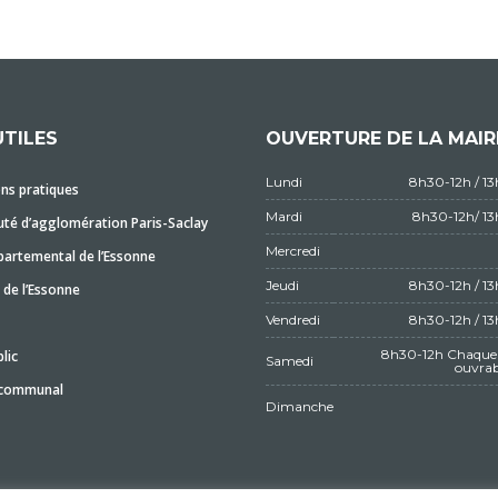
UTILES
OUVERTURE DE LA MAIR
Lundi
8h30-12h / 1
ns pratiques
Mardi
8h30-12h/ 1
é d’agglomération Paris-Saclay
Mercredi
partemental de l’Essonne
Jeudi
8h30-12h / 1
 de l’Essonne
Vendredi
8h30-12h / 1
8h30-12h Chaque 
lic
Samedi
ouvrab
 communal
Dimanche