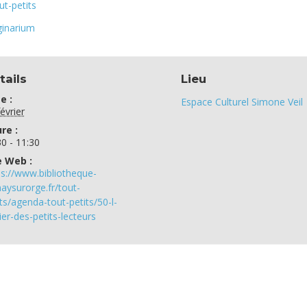
ut-petits
inarium
tails
Lieu
e :
Espace Culturel Simone Veil
évrier
re :
30 - 11:30
e Web :
ps://www.bibliotheque-
naysurorge.fr/tout-
its/agenda-tout-petits/50-l-
ier-des-petits-lecteurs