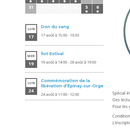
31
1
2
3
4
5
6
Don du sang
LUN
17 août à 15:00
-
19:30
17
Îlot Estival
MER
19 août à 14:00
-
28 août à 19:00
19
Commémoration de la
LUN
libération d’Épinay-sur-Orge
24
Spécial é
24 août à 11:00
-
12:00
Des lectur
Pour les 
Condition
L’inscrip