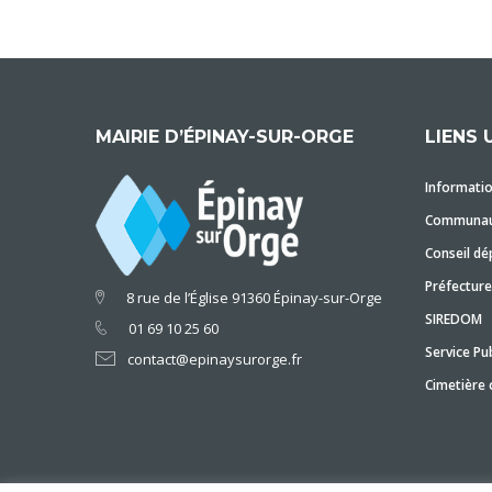
MAIRIE D’ÉPINAY-SUR-ORGE
LIENS 
Informatio
Communaut
Conseil dé
Préfecture
8 rue de l’Église 91360 Épinay-sur-Orge
SIREDOM
01 69 10 25 60
Service Pub
contact@epinaysurorge.fr
Cimetière