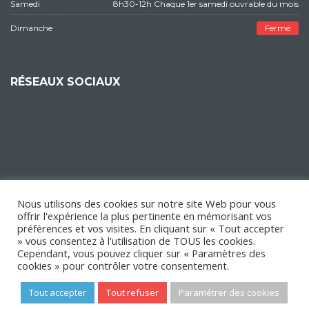
Samedi
8h30-12h Chaque 1er samedi ouvrable du mois
Dimanche
Fermé
RÉSEAUX SOCIAUX
Nous utilisons des cookies sur notre site Web pour vous
offrir l'expérience la plus pertinente en mémorisant vos
préférences et vos visites. En cliquant sur « Tout accepter
» vous consentez à l'utilisation de TOUS les cookies.
Cependant, vous pouvez cliquer sur « Paramètres des
cookies » pour contrôler votre consentement.
Tout accepter
Tout refuser
Paramétrer des cookies
Copyright © 2018 Mairie d'Épinay-sur-Orge