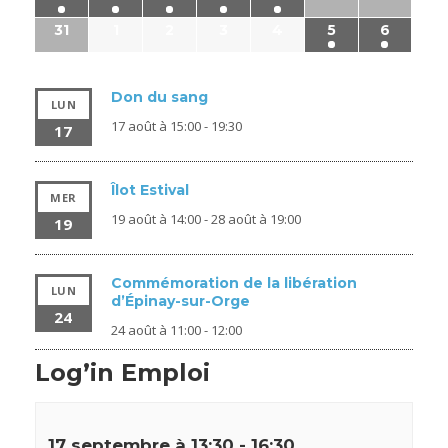
31
1
2
3
4
5
6
Don du sang
LUN
17 août à 15:00
-
19:30
17
Îlot Estival
MER
19 août à 14:00
-
28 août à 19:00
19
Commémoration de la libération
LUN
d’Épinay-sur-Orge
24
24 août à 11:00
-
12:00
Log’in Emploi
17 septembre à 13:30
-
16:30