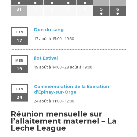
31
1
2
3
4
5
6
Don du sang
LUN
17 août à 15:00
-
19:30
17
Îlot Estival
MER
19 août à 14:00
-
28 août à 19:00
19
Commémoration de la libération
LUN
d’Épinay-sur-Orge
24
24 août à 11:00
-
12:00
Réunion mensuelle sur
l’allaitement maternel – La
Leche League