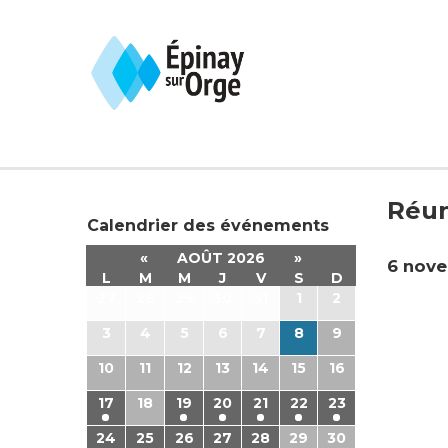
Réun
Calendrier des événements
«
AOÛT 2026
»
6 nove
L
M
M
J
V
S
D
27
28
29
30
31
1
2
3
4
5
6
7
8
9
10
11
12
13
14
15
16
17
18
19
20
21
22
23
24
25
26
27
28
29
30