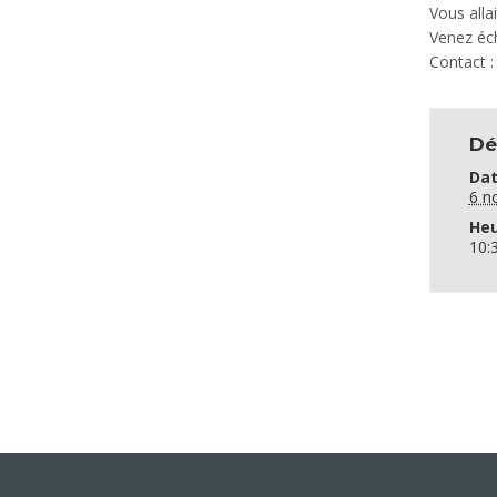
Vous alla
Venez éch
Contact 
Dé
Dat
6 n
Heu
10: