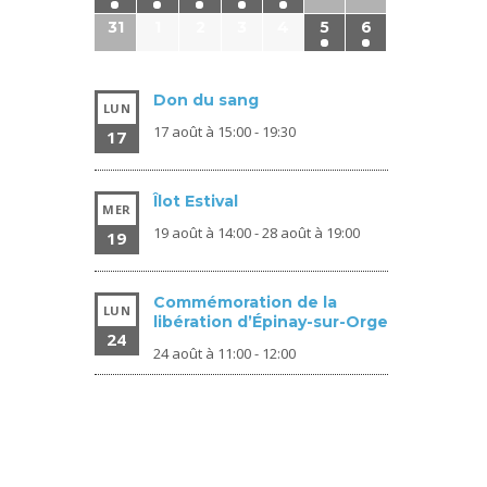
31
1
2
3
4
5
6
Don du sang
LUN
17 août à 15:00
-
19:30
17
Îlot Estival
MER
19 août à 14:00
-
28 août à 19:00
19
Commémoration de la
LUN
libération d’Épinay-sur-Orge
24
24 août à 11:00
-
12:00