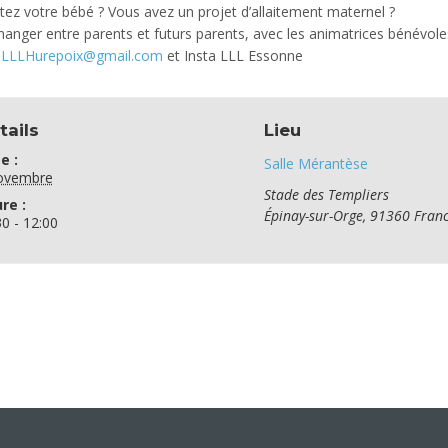
itez votre bébé ? Vous avez un projet d’allaitement maternel ?
anger entre parents et futurs parents, avec les animatrices bénévole
:
LLLHurepoix@gmail.com
et Insta LLL Essonne
tails
Lieu
e :
Salle Mérantèse
ovembre
Stade des Templiers
re :
Épinay-sur-Orge
,
91360
Fran
30 - 12:00