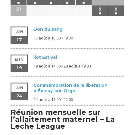
31
1
2
3
4
5
6
Don du sang
LUN
17 août à 15:00
-
19:30
17
Îlot Estival
MER
19 août à 14:00
-
28 août à 19:00
19
Commémoration de la libération
LUN
d’Épinay-sur-Orge
24
24 août à 11:00
-
12:00
Réunion mensuelle sur
l’allaitement maternel – La
Leche League