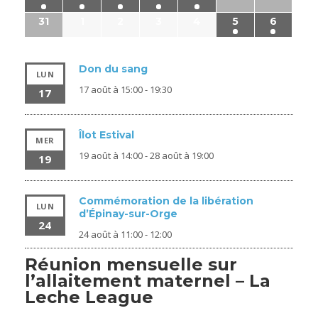
31
1
2
3
4
5
6
Don du sang
LUN
17 août à 15:00
-
19:30
17
Îlot Estival
MER
19 août à 14:00
-
28 août à 19:00
19
Commémoration de la libération
LUN
d’Épinay-sur-Orge
24
24 août à 11:00
-
12:00
Réunion mensuelle sur
l’allaitement maternel – La
Leche League