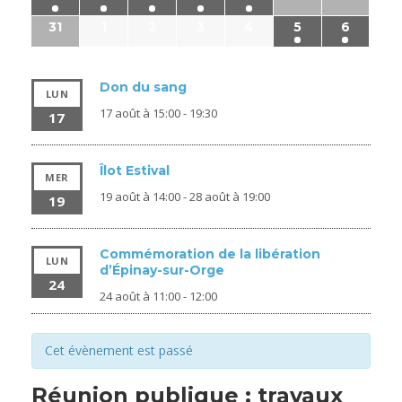
31
1
2
3
4
5
6
Don du sang
LUN
17 août à 15:00
-
19:30
17
Îlot Estival
MER
19 août à 14:00
-
28 août à 19:00
19
Commémoration de la libération
LUN
d’Épinay-sur-Orge
24
24 août à 11:00
-
12:00
Cet évènement est passé
Réunion publique : travaux