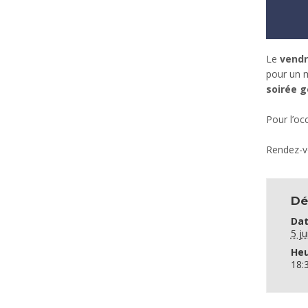
Le
vendre
pour un m
soirée 
Pour l’oc
Rendez-vo
Dé
Dat
5 ju
Heu
18: