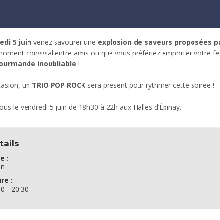
di 5 juin
venez savourer une
explosion de saveurs
proposées pa
oment convivial entre amis ou que vous préfériez emporter votre fe
gourmande inoubliable
!
casion, un
TRIO POP ROCK
sera présent pour rythmer cette soirée !
us le vendredi 5 juin de 18h30 à 22h aux Halles d’Épinay.
tails
e :
in
re :
30 - 20:30