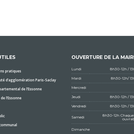
UTILES
OUVERTURE DE LA MAIR
Lundi
8h30-12h / 1
ns pratiques
Mardi
8h30-12h/ 1
é d’agglomération Paris-Saclay
Mercredi
partemental de l’Essonne
Jeudi
8h30-12h / 1
 de l’Essonne
Vendredi
8h30-12h / 1
8h30-12h Chaque 
lic
Samedi
ouvrab
 communal
Dimanche