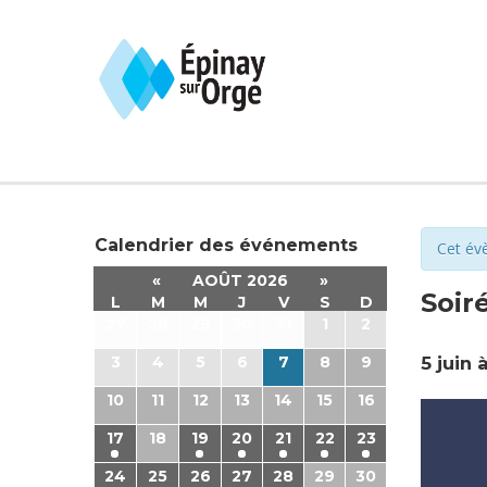
Calendrier des événements
Cet év
«
AOÛT 2026
»
Soir
L
M
M
J
V
S
D
27
28
29
30
31
1
2
3
4
5
6
7
8
9
5 juin 
10
11
12
13
14
15
16
17
18
19
20
21
22
23
24
25
26
27
28
29
30