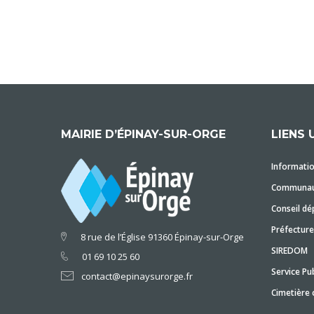
MAIRIE D’ÉPINAY-SUR-ORGE
LIENS 
Informatio
Communaut
Conseil dé
Préfecture
8 rue de l’Église 91360 Épinay-sur-Orge
SIREDOM
01 69 10 25 60
Service Pub
contact@epinaysurorge.fr
Cimetière