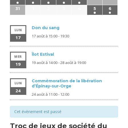
31
1
2
3
4
5
6
Don du sang
LUN
17 août à 15:00
-
19:30
17
Îlot Estival
MER
19 août à 14:00
-
28 août à 19:00
19
Commémoration de la libération
LUN
d’Épinay-sur-Orge
24
24 août à 11:00
-
12:00
Cet évènement est passé
Troc de jeux de société du