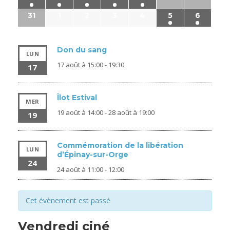
31
1
2
3
4
5
6
Don du sang
LUN
17 août à 15:00
-
19:30
17
Îlot Estival
MER
19 août à 14:00
-
28 août à 19:00
19
Commémoration de la libération
LUN
d’Épinay-sur-Orge
24
24 août à 11:00
-
12:00
Cet évènement est passé
Vendredi ciné