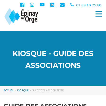
01 69 10 25 60
Togg
navi
KIOSQUE - GUIDE DES
ASSOCIATIONS
ACCUEIL
>
KIOSQUE
>
GUIDE DES ASSOCIATIONS