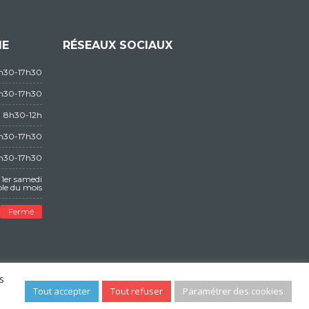
IE
RÉSEAUX SOCIAUX
3h30-17h30
3h30-17h30
8h30-12h
3h30-17h30
3h30-17h30
1er samedi
le du mois
Fermé
s
Tout accepter
Tout refuser
Paramétrer des cookies
POLITIQUES DE CONFIDENTIALITÉS
CONTACT