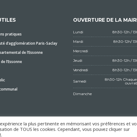
UTILES
OUVERTURE DE LA MAIR
Lundi
8h30-12h / 1
ns pratiques
Mardi
8h30-12h/ 1
é d’agglomération Paris-Saclay
Mercredi
partemental de l’Essonne
Jeudi
8h30-12h / 1
 de l’Essonne
Vendredi
8h30-12h / 1
8h30-12h Chaque 
lic
Samedi
ouvrab
 communal
Dimanche
l'expérience la plus pertinente en mémorisant vos préférences et vo
ilisation de TOUS les cookies. Cependant, vous pouvez cliquer sur
MENTIONS LÉGALES
.