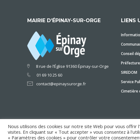
MAIRIE D’ÉPINAY-SUR-ORGE
LIENS 
Informatio
Communaut
Conseil dé
Préfecture
8 rue de l’Église 91360 Épinay-sur-Orge
SIREDOM
01 69 10 25 60
Service Pub
contact@epinaysurorge.fr
Cimetière
Nous utilisons des cookies sur notre site Web pour vous offrir 
visites. En cliquant sur « Tout accepter » vous consentez à l'ut
Copyright © 2018 Mairie d'Épinay-sur-Orge
« Paramètres des cookies » pour contrôler votre consentement