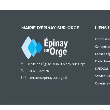
MAIRIE D’ÉPINAY-SUR-ORGE
LIENS 
Informatio
Communaut
Conseil dé
Préfecture
8 rue de l’Église 91360 Épinay-sur-Orge
SIREDOM
01 69 10 25 60
Service Pub
contact@epinaysurorge.fr
Cimetière