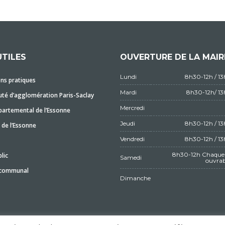
UTILES
OUVERTURE DE LA MAIR
Lundi
8h30-12h / 1
ns pratiques
Mardi
8h30-12h/ 1
é d’agglomération Paris-Saclay
Mercredi
partemental de l’Essonne
Jeudi
8h30-12h / 1
 de l’Essonne
Vendredi
8h30-12h / 1
8h30-12h Chaque 
lic
Samedi
ouvrab
 communal
Dimanche