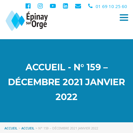
01 69 10 25 60
Togg
navi
ACCUEIL - N° 159 –
DÉCEMBRE 2021 JANVIER
2022
ACCUEIL
>
ACCUEIL
>
N° 159 – DÉCEMBRE 2021 JANVIER 2022