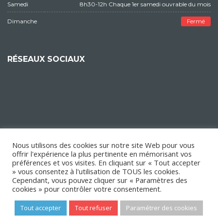
Samedi
8h30-12h Chaque 1er samedi ouvrable du mois
Dimanche
Fermé
RÉSEAUX SOCIAUX
Nous utilisons des cookies sur notre site Web pour vous
offrir l'expérience la plus pertinente en mémorisant vos
préférences et vos visites. En cliquant sur « Tout accepter
» vous consentez à l'utilisation de TOUS les cookies.
Cependant, vous pouvez cliquer sur « Paramètres des
cookies » pour contrôler votre consentement.
Tout accepter
Tout refuser
Paramétrer des cookies
Copyright © 2018 Mairie d'Épinay-sur-Orge