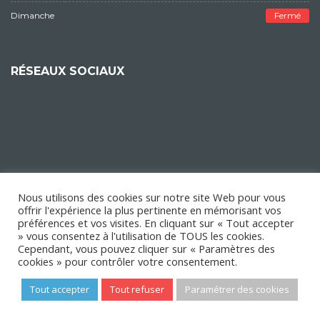
Dimanche
Fermé
RÉSEAUX SOCIAUX
Nous utilisons des cookies sur notre site Web pour vous
offrir l'expérience la plus pertinente en mémorisant vos
préférences et vos visites. En cliquant sur « Tout accepter
» vous consentez à l'utilisation de TOUS les cookies.
Cependant, vous pouvez cliquer sur « Paramètres des
cookies » pour contrôler votre consentement.
Tout accepter
Tout refuser
Paramétrer des cookies
Copyright © 2018 Mairie d'Épinay-sur-Orge