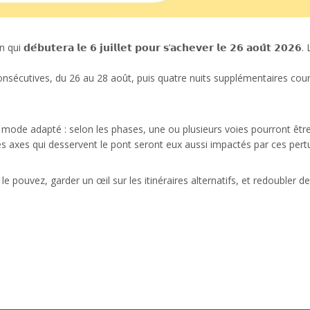
́𝗯𝘂𝘁𝗲𝗿𝗮 𝗹𝗲 𝟲 𝗷𝘂𝗶𝗹𝗹𝗲𝘁 𝗽𝗼𝘂𝗿 𝘀’𝗮𝗰𝗵𝗲𝘃𝗲𝗿 𝗹𝗲 𝟮𝟲 𝗮𝗼𝘂̂𝘁 
s consécutives, du 26 au 28 août, puis quatre nuits supplémentaires co
 mode adapté : selon les phases, une ou plusieurs voies pourront êt
es axes qui desservent le pont seront eux aussi impactés par ces pert
 le pouvez, garder un œil sur les itinéraires alternatifs, et redoubler 