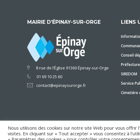
MAIRIE D’ÉPINAY-SUR-ORGE
LIENS 
Informatio
Communaut
Conseil dé
Préfecture
8 rue de l’Église 91360 Épinay-sur-Orge
SIREDOM
01 69 10 25 60
Service Pub
contact@epinaysurorge.fr
Cimetière
Nous utilisons des cookies sur notre site Web pour vous offrir 
visites. En cliquant sur « Tout accepter » vous consentez à l'ut
Copyright © 2018 Mairie d'Épinay-sur-Orge
« Paramètres des cookies » pour contrôler votre consentement