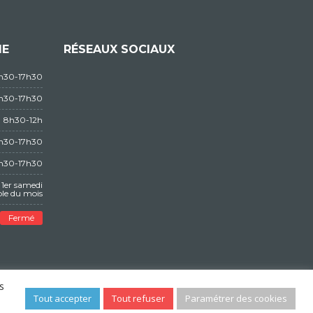
IE
RÉSEAUX SOCIAUX
3h30-17h30
3h30-17h30
8h30-12h
3h30-17h30
3h30-17h30
1er samedi
le du mois
Fermé
s
Tout accepter
Tout refuser
Paramétrer des cookies
POLITIQUES DE CONFIDENTIALITÉS
CONTACT