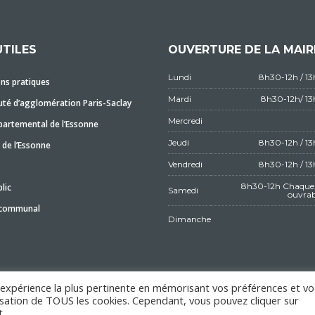
UTILES
OUVERTURE DE LA MAIR
Lundi
8h30-12h / 1
ns pratiques
Mardi
8h30-12h/ 1
é d’agglomération Paris-Saclay
Mercredi
partemental de l’Essonne
Jeudi
8h30-12h / 1
 de l’Essonne
Vendredi
8h30-12h / 1
8h30-12h Chaque 
lic
Samedi
ouvrab
 communal
Dimanche
l'expérience la plus pertinente en mémorisant vos préférences et vo
ilisation de TOUS les cookies. Cependant, vous pouvez cliquer sur
MENTIONS LÉGALES
.