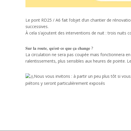
Le pont RD25 / A6 fait l’objet d’un chantier de rénovation qui 𝗱𝗲
successives.
À cela s’ajoutent des interventions de nuit : trois nuit
𝐒𝐮𝐫 𝐥𝐚 𝐫𝐨𝐮𝐭𝐞, 𝐪𝐮’𝐞𝐬𝐭-𝐜𝐞 𝐪𝐮𝐞 𝐜̧𝐚 𝐜𝐡𝐚𝐧𝐠𝐞 ?
La circulation ne sera pas coupée mais fonctionnera en
ralentissements, plus sensibles aux heures de pointe. L
Nous vous invitons : à partir un peu plus tôt si vous
piétons y seront particulièrement exposés