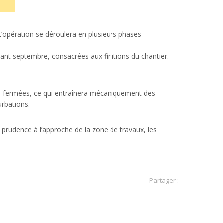
𝟮𝟬𝟮𝟲. L’opération se déroulera en plusieurs phases
urant septembre, consacrées aux finitions du chantier.
re fermées, ce qui entraînera mécaniquement des
urbations.
de prudence à l’approche de la zone de travaux, les
Partager :