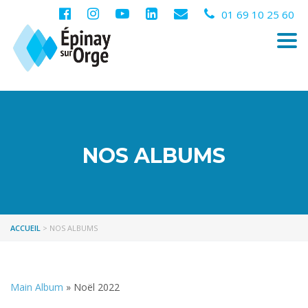
01 69 10 25 60
Togg
navi
NOS ALBUMS
ACCUEIL
>
NOS ALBUMS
Main Album
» Noël 2022