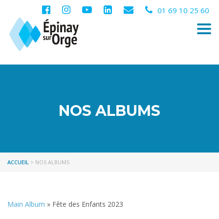
01 69 10 25 60
Togg
navi
NOS ALBUMS
ACCUEIL
>
NOS ALBUMS
Main Album
» Fête des Enfants 2023